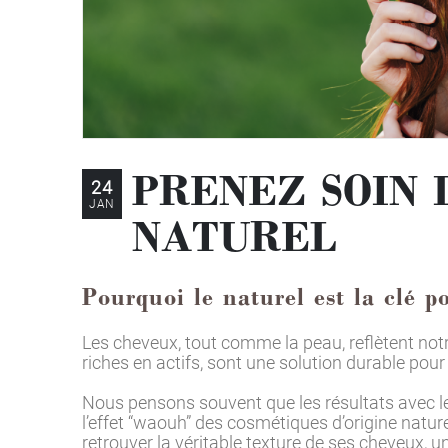
PRENEZ SOIN 
24
JAN
NATUREL
Pourquoi le naturel est la clé 
Les cheveux, tout comme la peau, reflètent notr
riches en actifs, sont une solution durable pour
Nous pensons souvent que les résultats avec les 
l’effet “waouh” des cosmétiques d’origine natur
retrouver la véritable texture de ses cheveux, 