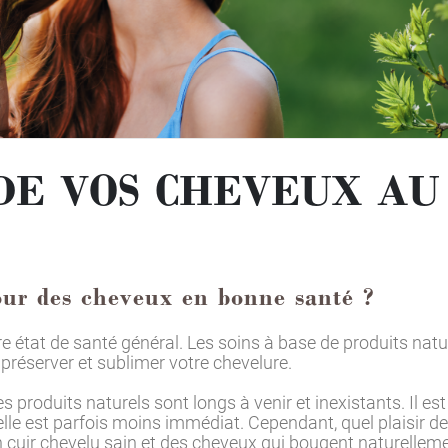
DE VOS CHEVEUX AU
pour des cheveux en bonne santé ?
e état de santé général. Les soins à base de produits natu
 préserver et sublimer votre chevelure.
produits naturels sont longs à venir et inexistants. Il est
elle est parfois moins immédiat. Cependant, quel plaisir de
un cuir chevelu sain et des cheveux qui bougent naturelleme