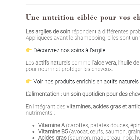
Une nutrition ciblée pour vos c
Les argiles de soin
répondent à différentes prob
Appliquées avant le shampooing, elles sont un 
Découvrez nos soins à l’argile
Les
actifs naturels
comme l’
aloe vera, l’huile d
pour nourrir et protéger les cheveux.
Voir nos produits enrichis en actifs naturels
L’alimentation : un soin quotidien pour des ch
En intégrant des
vitamines, acides gras et ant
nutriments :
Vitamine A
(carottes, patates douces, épin
Vitamine B5
(avocat, œufs, saumon, graines
Acides gras
(saumon, maquereau, noix, huil