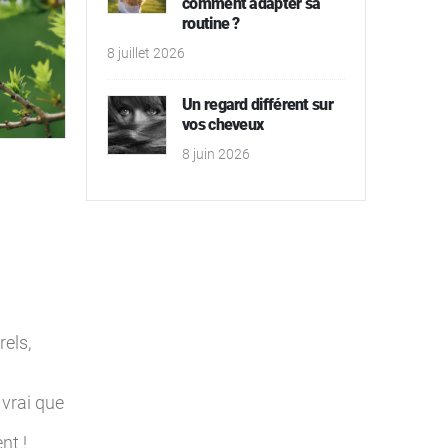
comment adapter sa
routine ?
8 juillet 2026
Un regard différent sur
vos cheveux
8 juin 2026
rels,
 vrai que
nt !