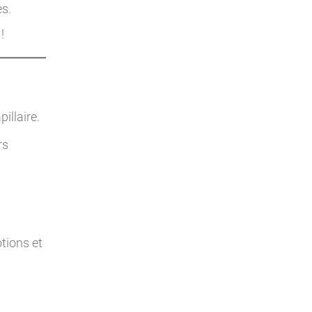
es.
!
illaire.
rs
tions et