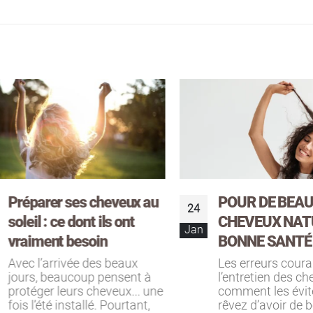
réparer ses cheveux au
POUR DE BEAUX
24
oleil : ce dont ils ont
CHEVEUX NATUR
Jan
raiment besoin
BONNE SANTÉ
vec l’arrivée des beaux
Les erreurs courant
ours, beaucoup pensent à
l’entretien des cheve
rotéger leurs cheveux... une
comment les éviter 
ois l’été installé. Pourtant,
rêvez d’avoir de bea