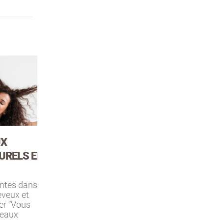
L’onco-coiffure : accueillir
10
21
ELS EN
sans imposer,
Nov
Juin
accompagner sans
dramatiser
es dans
ux et
Accompagner le
“Vous
changement ; au-delà de la
ux
chute de cheveux Perdre ses