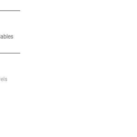
ables
rels