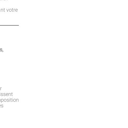
nt votre
s,
r
issent
mposition
es