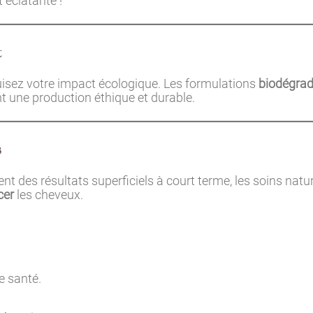
t éclatante !
t
uisez votre impact écologique. Les formulations
biodégrad
nt une production éthique et durable.
s
t des résultats superficiels à court terme, les soins natu
cer
les cheveux.
e santé.