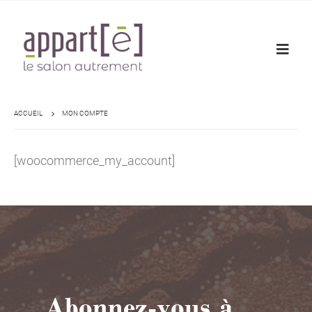
ACCUEIL
MON COMPTE
[woocommerce_my_account]
Abonnez-vous à